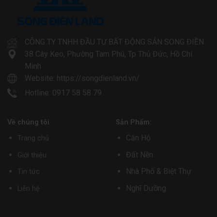
CÔNG TY TNHH ĐẦU TƯ BẤT ĐỘNG SẢN SONG ĐIỀN
38 Cây Keo, Phường Tam Phú, Tp Thủ Đức, Hồ Chí
Minh
Website:
https://songdienland.vn/
Hotline: 0917 58 58 79
Về chúng tôi
Sản Phẩm:
Căn Hộ
Trang chủ
Đất Nền
Giới thiệu
Nhà Phố & Biệt Thự
Tin tức
Nghĩ Dưỡng
Liên hệ