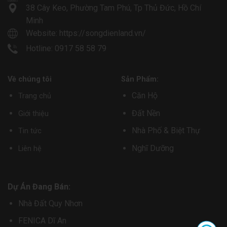
38 Cây Keo, Phường Tam Phú, Tp Thủ Đức, Hồ Chí
Minh
Website:
https://songdienland.vn/
Hotline: 0917 58 58 79
Về chúng tôi
Sản Phẩm:
Căn Hộ
Trang chủ
Đất Nền
Giới thiệu
Nhà Phố & Biệt Thự
Tin tức
Nghĩ Dưỡng
Liên hệ
Dự Án Đang Bán:
Nhà Đất Quy Nhơn
FENICA Dĩ An