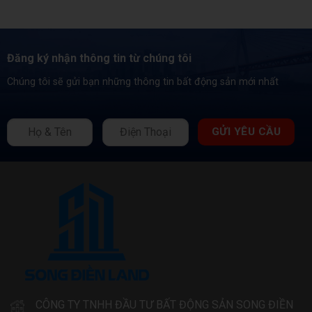
Phú
TP.HCM
Tăng
Giá
Nhờ
Hạ
Đăng ký nhận thông tin từ chúng tôi
Tầng
Hoàn
Chúng tôi sẽ gửi bạn những thông tin bất động sản mới nhất
Thiện
CÔNG TY TNHH ĐẦU TƯ BẤT ĐỘNG SẢN SONG ĐIỀN