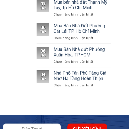
Mua bán nhà đất Thạnh Mỹ
07
Tây, Tp Hồ Chí Minh
Th7
ở
Chức năng bình luận bị tắt
Mua
bán
Mua Bán Nhà Đất Phường
06
nhà
Cát Lái TP. Hồ Chí Minh
Th7
đất
ở
Chức năng bình luận bị tắt
Thạnh
Mua
Mỹ
Bán
Mua Bán Nhà đất Phường
Tây,
06
Nhà
Tp
Xuân Hòa, TP.HCM
Th7
Đất
Hồ
ở
Chức năng bình luận bị tắt
Phường
Chí
Mua
Cát
Minh
Bán
Nhà Phố Tân Phú Tăng Giá
Lái
04
Nhà
TP.
Nhờ Hạ Tầng Hoàn Thiện
Th7
đất
Hồ
ở
Chức năng bình luận bị tắt
Phường
Chí
Nhà
Xuân
Minh
Phố
Hòa,
Tân
TP.HCM
Phú
Tăng
Giá
Nhờ
Hạ