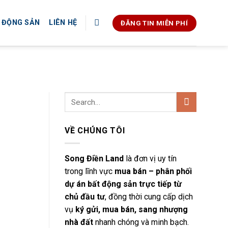
T ĐỘNG SẢN
LIÊN HỆ
ĐĂNG TIN MIỄN PHÍ
VỀ CHÚNG TÔI
Song Điền Land
là đơn vị uy tín
trong lĩnh vực
mua bán – phân phối
dự án bất động sản trực tiếp từ
chủ đầu tư
, đồng thời cung cấp dịch
vụ
ký gửi, mua bán, sang nhượng
nhà đất
nhanh chóng và minh bạch.