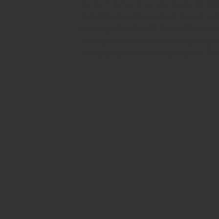
DatXanhHomes Riverside
toạ lạc tại N
Datxanhhomes Riverside có quy mô 6,7h
bờ sông Giồng Ông Tố. Dự án Đất Xanh 
thoáng mát, kèm tiện ích đa dạng đẳng 
với hàng loạt khu đô thị hiện đại như: 