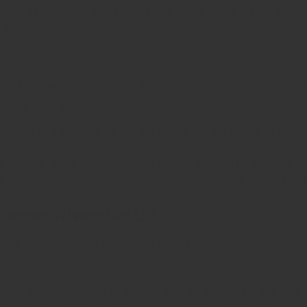
ng với đa dạng diện tích: 49m2, 54m2, 71m2, 76m2, 79 m2, 80m2
 căn hộ phù hợp.
n hộ sẽ là 1 logia;
u dài hành lang ngắn, có thể di chuyển ra sảnh chờ thang máy nhan
máy/căn/tầng bằng 2;
ược bố trí ở nơi khuất, không ảnh hưởng đến bất kỳ căn hộ nào t
có 9 căn hộ/tầng. Các căn hộ được xây dựng và bố trí hợp lý. Đ
ế từng căn hộ vuông vức, hiện đại và sang trọng. Tất cả căn hộ đ
homes Riverside Q2
 80 – 100triệu/m2. Liên hệ ngay cho chúng tôi theo hotline
0917
ide được đánh giá là có phương thức thanh toán nhẹ nhàng. Ph