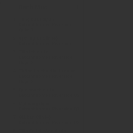
n
Danh Mục
Tổng quan dự án
c
Datxanhhomes Riverside
Quận 2
Vị trí dự án Căn Hộ
Datxanhhomes Riverside
Tiện ích dự án
Datxanhhomes Riverside
Quận 2
Thông tin chủ đầu tư dự án
Datxanhhomes Riverside
Quận 2
Quy hoạch dự án
Đatxanhhomes Riverside Q2
Mặt bằng dự án
Datxanhhomes Riverside Q2
Giá bán Căn Hộ
Datxanhhomes Riverside Q2
Tiến độ thi công dự án