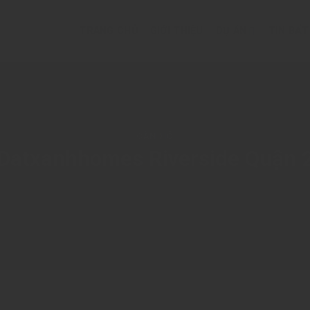
TRANG CHỦ
GIỚI THIỆU
DỰ ÁN
TIN BẤ
CĂN HỘ
Datxanhhomes Riverside Quận 