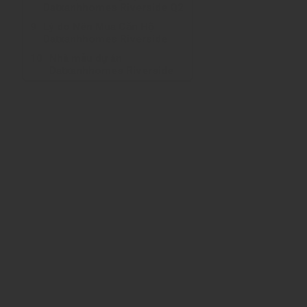
Datxanhhomes Riverside Q2
Lý do Nên Mua Căn Hộ
Datxanhhomes Riverside
Nhà mẫu dự án
Datxanhhomes Riverside