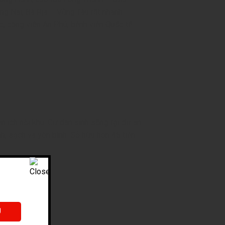
ồng Nai, Bà Rịa – Vũng Tàu rất nhanh
c, công viên An Phú, bệnh viện Quốc tế
n ích nội khu. Cư dân sinh sống tại dự án
, sạch và yên bình. Sở hữu hơn 45 tiện