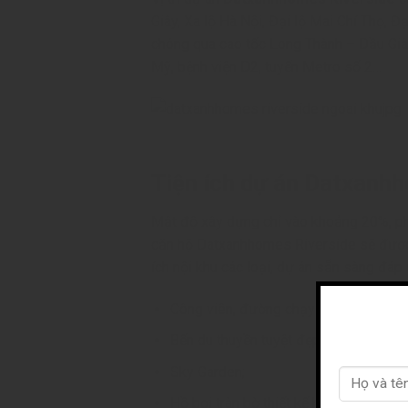
Giây, Xa lộ Hà Nội, Đại lộ Mai Chí Thọ, 
chóng qua cao tốc Long Thành – Dầu Giây.
Mỹ, bệnh viện D2, tuyến Metro số 2…
Tiện ích dự án Datxanh
Mật độ xây dựng chỉ vào khoảng 20%, phần
căn hộ Datxanhhomes Riverside sẽ được 
ích nội khu các loại, dự án sẵn sàng đá
Công viên, đường chạy bộ ven bờ sôn
Bến du thuyền tuyệt đẹp và đẳng cấp;
Sky Garden;
Hồ bơi tràn bờ thiết kế hiện đại, sang 