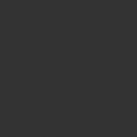
ang cấp tốc hoàn thiện cơ sở hạ tầng.
óng giữa khu vực Nam Rạch Chiếc và các
trong khu đô thị hiện đại.
ển bất động sản tại Quận 2, TP. Thủ Đức.
2 nối tiếp nổi lên. Tốc độ đô thị hóa tại
òn nằm ngay mặt tiền đường Song Hành
anh chóng.
 Song Hành, cao tốc Long Thành – Dầu