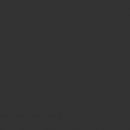
e là công ty CP đầu tư kinh doanh BĐS Hà An. Tiềm lực tài chí
An được Đất Xanh mua lại 99,99% cổ phần vào tháng 08/2018. Hiệ
h hỗ trợ vốn đã liên tiếp cho ra mắt nhiều dự án với quy mô lớn.
Boulevard Phạm Văn Đồng (đã bàn giao);
dự án Opal City View Th
nhhomes Riverside Q2
hhomes Riverside Q2
ng xanh đan xen hệ thống tiện ích. Mang đến trải nghiệm an cư và