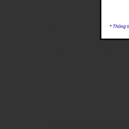
Khu thể dục thể thao đầy đủ tiện nghi
Khu tiệc nướng BBQ tiện nghi, thông t
* Thông t
Trường học quốc tế các cấp;
Khu thương mại, khu mua sắm cao cấp 
Trong đó, nổi bật nhất chính là diện tí
thơ mộng, lãng mạn và tươi mát, nó còn đ
và thư giãn mỗi khi bước chân vào đây.
Thông tin chủ đầu tư d