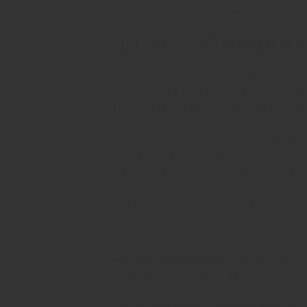
Pháp lý: Sổ hồng lâu dài.
Vị trí dự án Căn Hộ Dat
Datxanhhomes Riverside
tọa lạc ngay tạ
Nhiều tuyến đường mạch đã được hình th
khu đô thị khác. Đây cũng có thể xem là 
Khu vực Quận 2 nổi bật với hệ thống giao
Đã có nhiều chính sách quy hoạch hạ tầng 
đây diễn ra rất nhanh chóng và đang dần l
Căn hộ Datxanhhomes Riverside sở hữu 
nối quận 9 với tuyến đường Mai Chí Thọ. 
Vị trí dự án
Datxanhhomes Riverside
c