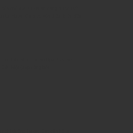
nh của chủ đầu tư Hà An đang được Đất
n tại Hà An đang có vốn điều lệ lên đến
 Tiêu biểu như: Căn hộ Opal Skyline
ủ Dầu Một (sắp công bố).
 nghỉ dưỡng tại gia. Các căn hộ tại