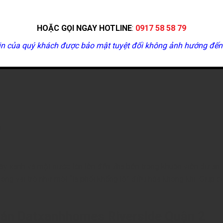
, khu vui chơi trẻ em rộng rãi;
HOẶC GỌI NGAY HOTLINE
:
0917 58 58 79
hoáng;
in của quý khách được bảo mật tuyệt đối không ảnh hướng đến
với hàng loạt những thương hiệu nổi tiếng trong và ngoài nước…
ch cây xanh và mặt nước lớn lên đến 7ha bên trong khuôn viên dự 
óng vai trò như một “lá phổi khổng lồ” điều hòa không khí. Giúp 
ự án Datxanhhomes Riverside Quận 2