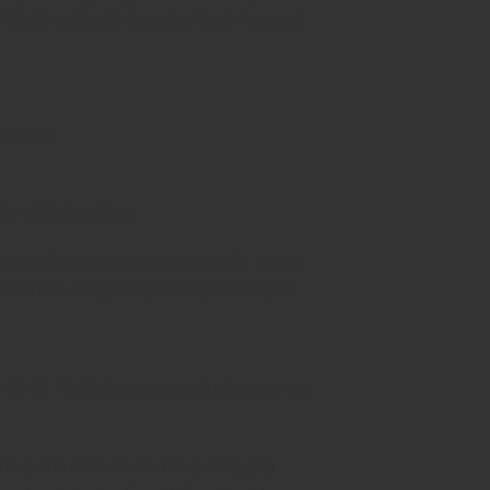
, 90m2 và 95m2. Giúp cho khách hàng có
h chóng;
rên mặt bằng tầng.
iểm nhấn của dự án chính là 100% căn hộ
ều có ban công thông thoáng và rộng rãi.
 58 58 79
để được cập nhật bảng giá chi
ù hợp cho nhiều khách hàng đang gặp