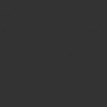
xanhhomes Riverside
i quỹ đất vàng tại khu đô thị Nam Rạch Chiếc. Khu vực này hiện đ
ành và sắp đi vào sử dụng. Điều này góp phần kết nối nhanh ch
cơ hội cuối cùng của cư dân để sở hữu những căn hộ cao cấp nhất 
 thông hiện đại, nhanh chóng. Nơi đây trở thành trung tâm phát tri
khá đồng bộ và bài bản. Kèm theo đó là nhiều khu đô thị tại quận 
à nơi an cư bật nhất.
3 mặt view nhìn sông duy nhất và đẳng cấp tại quận 2. Dự án c
Sự kết nối giao thông tại khu căn hộ này hết sức thuận tiện và nh
òn kết nối với nhiều mạng lưới giao thông phát triển như: Đường