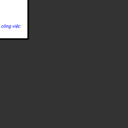
 công việc
án. Không chỉ mang đến những mảng xanh
cư dân luôn cảm thấy nhẹ nhàng, bình yên