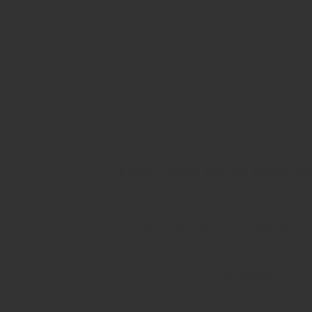
Tổng quan dự án Datxan
Tên Dự Án:
Datxanhhomes Riverside
Vị trí: Đường Song Hành, Nam Rạch Ch
Diện tích: 6,7 ha.
Loại hình: Căn hộ cao cấp,Duplex, Pe
Chủ đầu tư: Hà An.