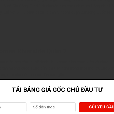
Đại lộ Võ Chí Công. Từ đó di chuyển đến các tỉnh miền Đông như Đ
 Chỉ với 5 – 8 phút đi xe là đến Vincom quận 2,trường Quốc tế Ú
homes Riverside Quận 2
 diện tích còn lại sẽ dành cho không gian công viên và chuỗi tiệ
tận hưởng cuộc sống đầy đủ tiện nghi trong một môi trường xanh
p ứng mọi nhu cầu của cư dân bao gồm:
g;
TẢI BẢNG GIÁ GỐC CHỦ ĐẦU TƯ
trọng;