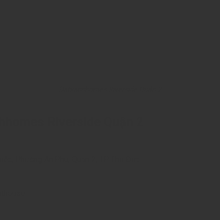
Datxanhhomes Riverside Quận 2
hhomes Riverside Quận 2
iếc, Phường An Phú, Quận 2, TP. Thủ Đức.
nthouse.