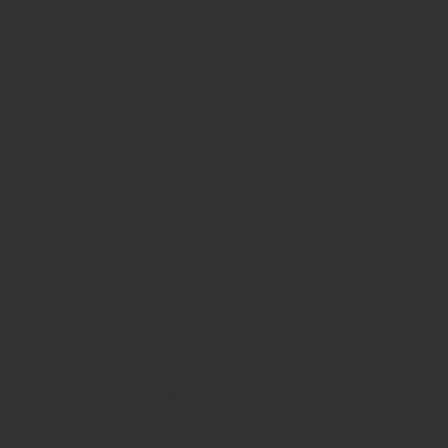
Chủ đầu tư dự án Datxanhhomes Riversid
Xanh Group hỗ trợ rất mạnh. Công ty Hà 
2.202 tỷ đồng.
Chủ đầu tư này khi được Tập đoàn Đất Xan
Thuận An (đang thi công); Căn hộ Opal 
Quy hoạch dự án Đatxa
Mặt bằng dự án Datxan
Dự án được thiết kế nội khu với những mả