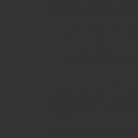
Datxanhhomes Riverside cho ra thị trườ
thể dễ dàng hơn trong việc lựa chọn loại
100% căn hộ có cửa sổ. Nằm giữa 2 că
Hành lang rộng rãi, chuẩn 1,8 m. Chiề
Bố trí 4 thang máy/tầng, tỷ lệ thang 
Thang thoát hiểm và khu vực nhà rác đ
Mặt bằng dự án Datxanhhomes Riverside 
đều có hướng nhìn ra 3 mặt sông. Thiết k
Giá bán Căn Hộ Datxanh
Giá bán Datxanhhomes Riverside dự kiến:
tiết nhất!
Dự án Khu chung cư Datxanhhomes Rivers