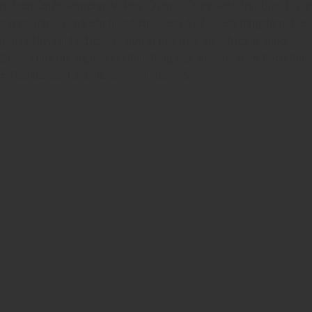
am Rạch Chiếc, Phường An Phú, Quận 2, Thành Phố Thủ Đức. Dự á
a bao gồm 12 toà căn hộ có chiều cao từ 30 – 35 tầng nằm dọc
Homes Riverside được sở hữu vị trí 3 mặt View hướng sông
cấp 5*. Thừa hưởng hệ sinh thái đẳng cấp khu vực Nam Rạch Chiế
Palm Residence, Lakeview,
The Global City
,…