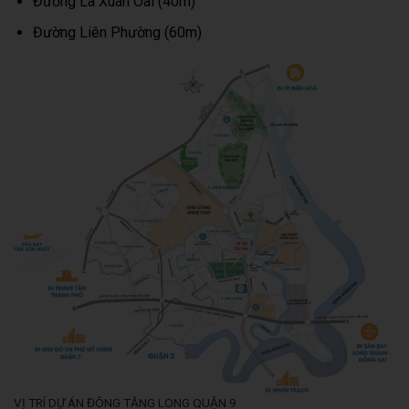
Đường Lã Xuân Oai (40m)
Đường Liên Phường (60m)
VỊ TRÍ DỰ ÁN ĐÔNG TĂNG LONG QUẬN 9