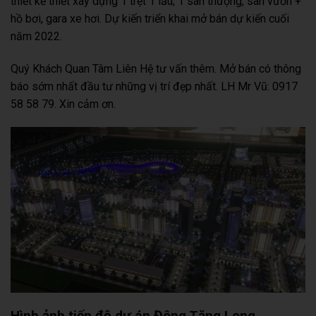
thiết kế thiết xây dựng 1 trệt 1 lầu, 1 sân thượng, sân vườn +
hồ bơi, gara xe hơi. Dự kiến triển khai mở bán dự kiến cuối
năm 2022.
Quý Khách Quan Tâm Liên Hệ tư vấn thêm. Mở bán có thông
báo sớm nhất đầu tư những vị trí đẹp nhất. LH Mr Vũ: 0917
58 58 79. Xin cảm ơn.
Hình ảnh tiến độ dự án Đông Tăng Long