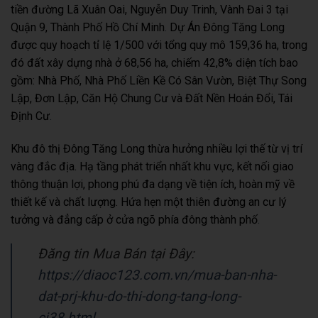
tiền đường Lã Xuân Oai, Nguyễn Duy Trinh, Vành Đai 3 tại
Quận 9, Thành Phố Hồ Chí Minh
.
Dự Án Đông Tăng Long
được quy hoạch tỉ lệ 1/500 với tổng quy mô 159,36 ha, trong
đó đất xây dựng nhà ở 68,56 ha, chiếm 42,8% diện tích bao
gồm: Nhà Phố, Nhà Phố Liền Kề Có Sân Vườn, Biệt Thự Song
Lập, Đơn Lập, Căn Hộ Chung Cư và Đất Nền Hoán Đổi, Tái
Định Cư
.
Khu đô thị Đông Tăng Long thừa hưởng nhiều lợi thế từ vị trí
vàng đắc địa. Hạ tầng phát triển nhất khu vực, kết nối giao
thông thuận lợi, phong phú đa dạng về tiện ích, hoàn mỹ về
thiết kế và chất lượng. Hứa hẹn một thiên đường an cư lý
tưởng và đẳng cấp ở cửa ngõ phía đông thành phố
.
Đăng tin Mua Bán tại Đây:
https://diaoc123.com.vn/mua-ban-nha-
dat-prj-khu-do-thi-dong-tang-long-
ci38.html