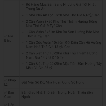
Rỗ Hàng Mua Bán Sang Nhượng Giá Tốt Nhất
Trong Dự Án.
1 Nhà Phố An Lộc 5×20 Nhà Thô Giá 6,4 tỷ/ Căn
2 Căn Vườn 8×20 Khu Thủ Thiêm Hướng Đông
Nhà Thô Giá: 9 Tỷ/ Căn
1 Căn Vườn 8x21m Khu Ba Son Hướng Bắc Nhà
Thô: 9,5tỷ/ Căn
✅ Giá
Bán:
1 Căn Góc Vườn 10x20m Đối Diện Căn Hộ Hướng
Nam Nhà Thô Giá 13 tỷ/ Căn
2 Căn Biệt Thự 10x20m Khu Thủ Thiêm Hướng
Nam: Giá 14,5 tỷ & 15 Tỷ
1 Căn Biệt Thự 20x20m Mặt Tiền 30m Hướng Tây
Mẫu Củ Giá 36 tỷ
✅ Pháp
Đất Nền Sổ Đỏ, Nhà Hoàn Công Sổ Hồng
Lý:
✅ Bàn
Bàn Giao Nhà Thô Bên Trong, Hoàn Thiện Bên
Giao :
Ngoài
✅ Liện