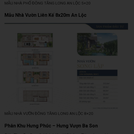
MẪU NHÀ PHỐ ĐÔNG TĂNG LONG AN LỘC 5×20
Mẫu Nhà Vườn Liên Kế 8x20m An Lộc
MẪU NHÀ VƯỜN ĐÔNG TĂNG LONG AN LỘC 8×20
Phân Khu Hưng Phúc – Hưng Vượn Ba Son