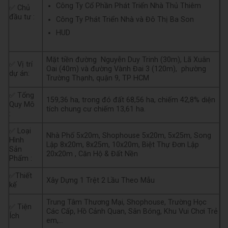
Công Ty Cổ Phần Phát Triển Nhà Thủ Thiêm
✅ Chủ
đầu tư :
Công Ty Phát Triển Nhà và Đô Thị Ba Son
HUD
Mặt tiền đường Nguyễn Duy Trinh (30m), Lã Xuân
✅ Vị trí
Oai (40m) và đường Vành Đai 3 (120m), phường
dự án:
Trường Thạnh, quận 9, TP HCM
✅ Tổng
159,36 ha, trong đó đất 68,56 ha, chiếm 42,8% diện
Quy Mô
tích chung cư chiếm 13,61 ha.
:
✅ Loại
Nhà Phố 5x20m, Shophouse 5x20m, 5x25m, Song
Hình
Lập 8x20m, 8x25m, 10x20m, Biệt Thự Đơn Lập
Sản
20x20m , Căn Hộ & Đất Nền
Phẩm :
✅Thiết
Xây Dựng 1 Trệt 2 Lầu Theo Mẫu
kế
Trung Tâm Thương Mại, Shophouse, Trường Học
✅ Tiện
Các Cấp, Hồ Cảnh Quan, Sân Bóng, Khu Vui Chơi Trẻ
Ích
em,…