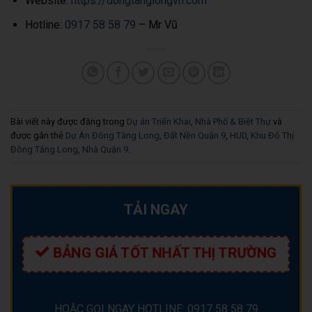
Website:
https://dongtanglongvn.com
Hotline:
0917 58 58 79
– Mr Vũ
Bài viết này được đăng trong
Dự án Triển Khai
,
Nhà Phố & Biệt Thự
và
được gắn thẻ
Dự Án Đông Tăng Long
,
Đất Nền Quận 9
,
HUD
,
Khu Đô Thị
Đông Tăng Long
,
Nhà Quận 9
.
TẢI NGAY
BẢNG GIÁ TỐT NHẤT THỊ TRƯỜNG
HOẶC GỌI NGAY HOTLINE: 0917 58 58 79