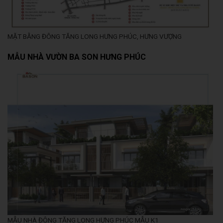
MẶT BẰNG ĐÔNG TĂNG LONG HƯNG PHÚC, HƯNG VƯỢNG
MẪU NHÀ VƯỜN BA SON HƯNG PHÚC
MẪU NHÀ ĐÔNG TĂNG LONG HƯNG PHÚC MẪU K1