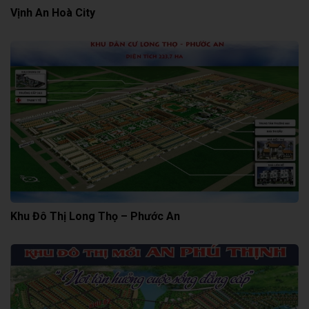
Vịnh An Hoà City
Khu Đô Thị Long Thọ – Phước An