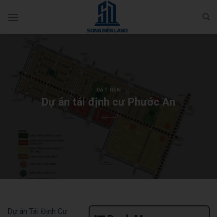
Bỏ
qua
nội
dung
ĐẤT NỀN
Dự án tái định cư Phước An
Dự án Tái Định Cư