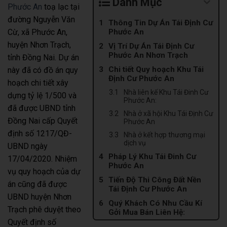
Danh Mục
Phước An
toạ lạc tại
đường Nguyễn Văn
Thông Tin Dự Án Tái Định Cư
Cừ, xã Phước An,
Phước An
huyện Nhơn Trạch,
Vị Trí Dự Án Tái Định Cư
Phước An Nhơn Trạch
tỉnh Đồng Nai. Dự án
Chi tiết Quy hoạch Khu Tái
này đã có đồ án quy
Định Cư Phước An
hoạch chi tiết xây
Nhà liên kế Khu Tái Đinh Cư
dựng tỷ lệ 1/500 và
Phước An:
đã được UBND tỉnh
Nhà ở xã hội Khu Tái Định Cư
Đồng Nai cấp Quyết
Phước An
định số 1217/QĐ-
Nhà ở kết hợp thương mại
dịch vụ
UBND ngày
Pháp Lý Khu Tái Đinh Cư
17/04/2020. Nhiệm
Phước An
vụ quy hoạch của dự
Tiến Độ Thi Công Đất Nền
án cũng đã được
Tái Định Cư Phước An
UBND huyện Nhơn
Quý Khách Có Nhu Cầu Kí
Trạch phê duyệt theo
Gởi Mua Bán Liên Hệ:
Quyết định số