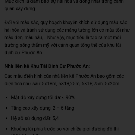
Mục đích là đảm bảo sự hài hòa và đồng nhất trong cảnh
quan xây dựng.
Đối với màu sắc, quy hoạch khuyến khích sử dụng màu sắc
hài hòa và tránh sử dụng các mảng tường lớn có màu tối như
màu đen, màu nâu,… Như vậy, mục tiêu là tạo ra một môi
trường sống thẩm mỹ với cảnh quan tổng thể của khu tái
định cư Phước An.
Nhà liên kế Khu Tái Đinh Cư Phước An:
Các mẫu điển hình của nhà liền kế Phước An bao gồm các
diện tích như sau: 5x18m, 5×18,25m, 5×18,75m, 5x20m.
Mật độ xây dựng tối đa: ≤ 90%
Tầng cao xây dựng: 2 ÷ 6 tầng
Hệ số sử dụng đất: 5,4
Khoảng lùi phía trước so với chiều giới đường đô thị