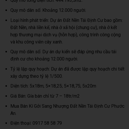
Quy mô tổng diện tích: 444.193,5m2.
Quy mô dân số: Khoảng 12.000 người.
Loại hình phát triển: Dự án Đất Nền Tái Định Cư bao gồm:
Đất Nền, nhà liền kế, nhà ở xã hội (chung cư), nhà ở kết
hợp thương mại dịch vụ (hỗn hợp), công trình công cộng
và khu công viên cây xanh.
Quy mô dân số: Dự án dự kiến sẽ đáp ứng nhu cầu tái
định cư cho khoảng 12.000 người.
Tỷ lệ lập quy hoạch: Dự án đã được lập quy hoạch chi tiết
xây dựng theo tỷ lệ 1/500.
Diện tích: 5x18m; 5×18,25; 5×18,75; 5x20m
Giá Bán: Gía bán chỉ từ 7 – 18tr/m2
Mua Bán Kí Gởi Sang Nhượng Đất Nền Tái Định Cư Phước
An.
Điện thoại: 0917 58 58 79