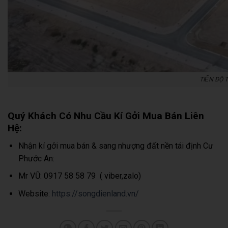
TIẾN ĐỌ
Quý Khách Có Nhu Cầu Kí Gởi Mua Bán Liên
Hệ:
Nhận kí gởi mua bán & sang nhượng đất nền tái định Cư
Phước An:
Mr VŨ: 0917 58 58 79 ( viber,zalo)
Website:
https://songdienland.vn/