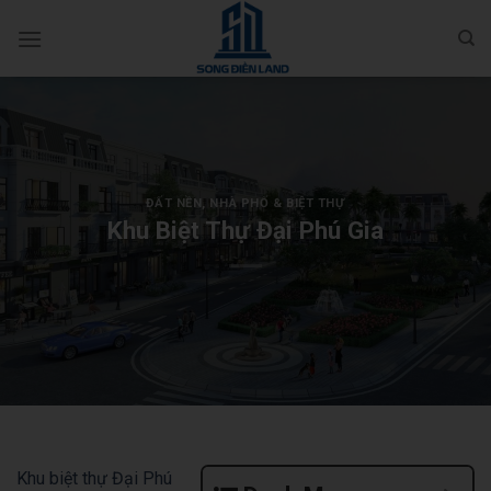
Bỏ
qua
nội
dung
ĐẤT NỀN
,
NHÀ PHỐ & BIỆT THỰ
Khu Biệt Thự Đại Phú Gia
Khu biệt thự Đại Phú