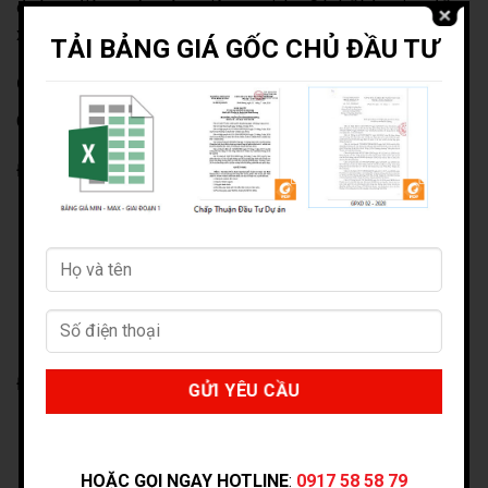
đường, điện, nước, công viên, an ninh… Có thể bàn giao để
xây dựng ngay cho khách hàng.
TẢI BẢNG GIÁ GỐC CHỦ ĐẦU TƯ
Giá bán Đất Nền, Biệt Thự Đại Phú Gia
Giá bán tại Khu biệt thự Đại Phú Gia như sau:
Đối với đất biệt thự
Lô giữa giá từ 28-29 triệu/m2.
Lô góc đường lớn giá 30-31 triệu/m2.
Lô góc đường nhỏ giá 29-30 triệu/m2.
Lô cảnh biển, cảnh sông giá khoảng 35 triệu/m2.
Đối với đất shophouse
Lô 1 mặt tiền giá khoảng 29-30 triệu đồng/m2.
Lô 2 mặt tiền giá khoảng 30-31 triệu đồng/m2.
HOẶC GỌI NGAY HOTLINE
:
0917 58 58 79