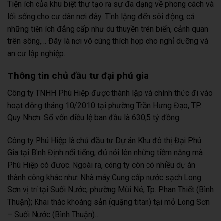
Tiện ích của khu biệt thự tạo ra sự đa dạng về phong cách và
lối sống cho cư dân nơi đây. Tĩnh lặng đến sôi động, cả
những tiện ích đẳng cấp như du thuyền trên biển, cảnh quan
trên sông,… Đây là nơi vô cùng thích hợp cho nghỉ dưỡng và
an cư lập nghiệp.
Thông tin chủ đầu tư đại phú gia
Công ty TNHH Phú Hiệp được thành lập và chính thức đi vào
hoạt động tháng 10/2010 tại phường Trần Hưng Đạo, TP.
Quy Nhơn. Số vốn điều lệ ban đầu là 630,5 tỷ đồng.
Công ty Phú Hiệp là chủ đầu tư Dự án Khu đô thị Đại Phú
Gia tại Bình Định nổi tiếng, đủ nói lên những tiềm năng mà
Phú Hiệp có được. Ngoài ra, công ty còn có nhiều dự án
thành công khác như: Nhà máy Cung cấp nước sạch Long
Sơn vị trí tại Suối Nước, phường Mũi Né, Tp. Phan Thiết (Bình
Thuận); Khai thác khoáng sản (quặng titan) tại mỏ Long Sơn
– Suối Nước (Bình Thuận)…