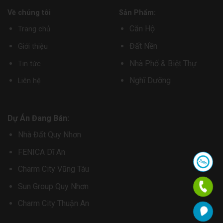
Về chúng tôi
Sản Phẩm:
Căn Hộ
Trang chủ
Đất Nền
Giới thiệu
Nhà Phố & Biệt Thự
Tin tức
Nghĩ Dưỡng
Liên hệ
Dự Án Đang Bán:
Nhà Đất Quy Nhơn
FENICA Dĩ An
Charm City Vũng Tàu
Sun Group Quy Nhơn
Charm City Thuận An