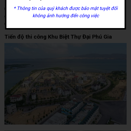
* Thông tin của quý khách được bảo mật tuyệt đối
Giá đất tại Khu biệt thự Đại Phú Gia Quy Nhơn được đánh
không ảnh hướng đến công việc
giá là rất thích hợp cho bất kỳ khách hàng nào muốn sở hữu
cho mình một đẳng cấp khác biệt trong giới thượng lưu.
Tiến độ thi công Khu Biệt Thự Đại Phú Gia