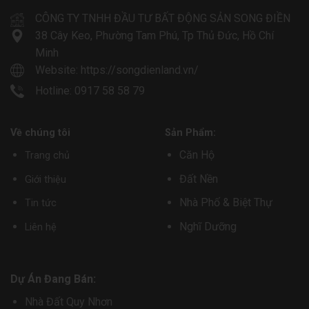
CÔNG TY TNHH ĐẦU TƯ BẤT ĐỘNG SẢN SONG ĐIỀN
38 Cây Keo, Phường Tam Phú, Tp Thủ Đức, Hồ Chí
Minh
Website:
https://songdienland.vn/
Hotline: 0917 58 58 79
Về chúng tôi
Sản Phẩm:
Căn Hộ
Trang chủ
Đất Nền
Giới thiệu
Nhà Phố & Biệt Thự
Tin tức
Nghĩ Dưỡng
Liên hệ
Dự Án Đang Bán:
Nhà Đất Quy Nhơn