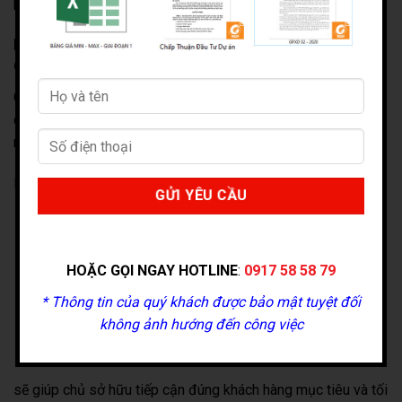
hạn.
Ký Gửi Bán Tòa Nhà Văn Phòng TPHCM Nhanh
Chóng
Các giao dịch tòa nhà văn phòng thường có giá trị từ hàng
chục đến hàng trăm tỷ đồng, đòi hỏi đơn vị môi giới có kinh
nghiệm và hệ thống khách hàng phù hợp.
Dịch vụ:
Ký gửi bán tòa nhà văn phòng.
Nhận ký gửi building văn phòng.
HOẶC GỌI NGAY HOTLINE
:
0917 58 58 79
Chuyển nhượng tòa nhà văn phòng TPHCM.
* Thông tin của quý khách được bảo mật tuyệt đối
Định giá tòa nhà văn phòng TPHCM.
không ảnh hướng đến công việc
Tư vấn đầu tư bất động sản thương mại.
sẽ giúp chủ sở hữu tiếp cận đúng khách hàng mục tiêu và tối