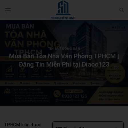
Bỏ
qua
nội
dung
TIN BẤT ĐỘNG SẢN
Mua Bán Tòa Nhà Văn Phòng TPHCM |
Đăng Tin Miễn Phí tại Diaoc123
TP.HCM luôn được