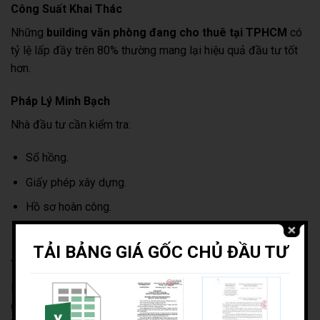
Công Suất Khai Thác
Những
building văn phòng đang cho thuê tại TPHCM
có
tỷ lệ lấp đầy trên 80% thường mang lại hiệu quả đầu tư tốt
hơn.
Pháp Lý Minh Bạch
Nhà đầu tư cần kiểm tra:
Sổ hồng.
Giấy phép xây dựng.
Hồ sơ hoàn công.
Hồ sơ PCCC.
TẢI BẢNG GIÁ GỐC CHỦ ĐẦU TƯ
Tỷ Suất Sinh Lời
Một
tòa nhà văn phòng lợi nhuận cao
không chỉ dựa vào
giá thuê mà còn phải đảm bảo khả năng tăng giá trong dài