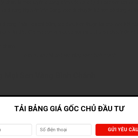
chân, là một tuyến đường sầm uất với đầy đủ các tiện ích và kinh
và đường Nguyễn Văn Sáng, việc di chuyển trở nên dễ dàng và thu
ường Thới Hòa chỉ 50m, tạo điều kiện thuận lợi cho việc kết nối
t vị trí đắc địa, mà còn là một cơ hội vàng cho sự phát triển và 
Vị trí dự án nhà phố sen vàng town bình chánh
g Mại Sen Vàng Bình Chánh
riêng hơn 300m² để tạo ra một không gian xanh mát với công viên,
TẢI BẢNG GIÁ GỐC CHỦ ĐẦU TƯ
g, mọi dịch vụ cần thiết và cao cấp sẽ được cung cấp bên trong 
 nội thất, tài chính… nhằm đáp ứng mọi nhu cầu của cư dân không c