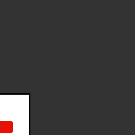
 doanh phát triển. Với lộ giới lên đến
ận tiện hơn bao giờ hết.
 với Khu Công Nghiệp Vĩnh Lộc, với quy
thịnh vượng.
 khu vui chơi ngoài trời và sân chơi
dự án, bao gồm nhà hàng, cửa hàng mua
hỉ trong dự án mà còn cả trong khu vực lân