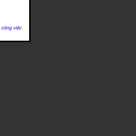
 công việc
oại khu hoàn hảo và đa dạng, tạo ra một
ịch vụ quan trọng như:
rong khu vực, việc chăm sóc và giáo dục
u cầu mua sắm hàng ngày của gia đình