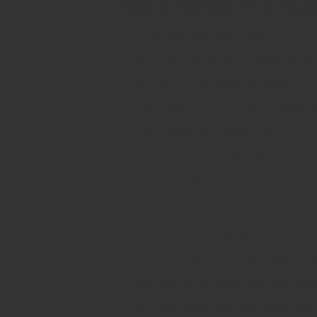
Thông Tin Nhà Phố Thư
Tên Dự Án: Sen Vàng Town
Vị Trí: Mặt Tiền Đường Quách Điêu, T
Chủ Đầu Tư: Sen Vàng Holdings
Đơn Vị Xây Dựng: Công Ty Cổ Phần
Đơn Vị Giám Sát: SAMOOCM
Tư Vấn Thiết Kế: Point Architecture
Quy Mô Dự Án:
Diện Tích Toàn Khu: 4495m²
37 Căn Nhà Phố Thương Mại
Diện Tích Đất: 90 – 126m² (Ngang 5m
Quy Cách Thiết Kế: Nhà Phố Xây Sẵn vớ
Bàn Giao: Hoàn Thiện Mặt Ngoài Theo