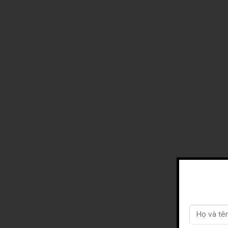
Đường Quách Điêu, nơi Sen Vàng Town đặt 
40m và hai đầu thông ra đường Thới Hòa 
Khu phố thương mại Sen Vàng Town cách đ
mô lên đến hơn 203ha. Đây không chỉ là mộ
Tiện ích Nhà Phố Thươn
Nội Khu:
Nội khu của nhà phố Sen Vàng được dành 
dành cho trẻ em.
Khi dự án hoàn thành và đi vào hoạt độn
sắm, dịch vụ làm đẹp, giải trí, trang trí