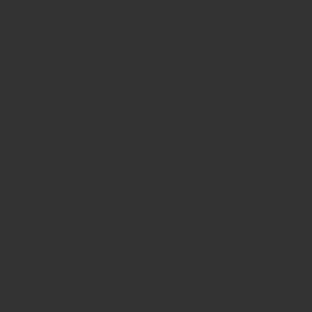
của sự phát triển và tiện ích, nằm dọc theo con đường tươi đẹp
 đầu trong việc phát triển dự án. Khu nhà phố thương mại Sen
 37 căn nhà phố sang trọng, mỗi căn đều sở hữu sổ đỏ riêng, đả
thiết kế với sự tinh tế và tiện nghi hàng đầu. Với cấu trúc 1 trệt, 1
ợc hoàn thiện mặt ngoài đồng bộ, trong khi bên trong vẫn giữ
ể tạo dựng theo ý muốn riêng của mình.
ột khu đô thị, mà còn là một cộng đồng biệt lập và đầy đủ tiện
ới hệ thống điện âm hóa toàn bộ, đường nội bộ được tráng nhựa
 gạch hoặc đá, tạo nên không gian sống đẳng cấp và tiện nghi ch
Nhà Phố Sen Vàng Town Bình Chánh