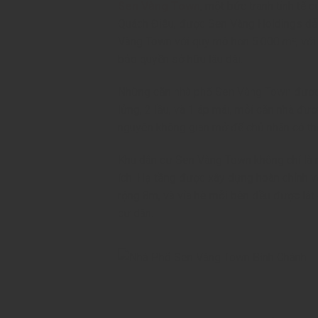
Sen Vàng Town
, một bức tranh tinh tế 
Quách Điêu, được Sen Vàng Holdings dẫn
Vàng Town với quy mô hơn 5.000 m², với
bảo quyền sở hữu lâu dài.
Những căn
nhà phố Sen Vàng Town
được 
lửng, 2 lầu, và 1 áp mái, mỗi căn nhà đư
nguyên không gian mở để chủ nhân có th
Khu dân cư Sen Vàng Town không chỉ là m
ích. Hạ tầng được xây dựng hoàn chỉnh v
rộng 8m, và vỉa hè mỗi bên đều được lát
cư dân.