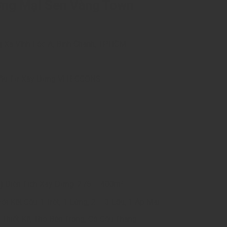
ơng Mại Sen Vàng Town
hị Xã Vĩnh Lộc A, Bình Chánh, TPHCM
 Đầu Tư Xây Dựng VITECCONS
) Diện Tích Xây Dựng: 275 – 400m²
i Kết Cấu 1 Trệt, 1 Lửng, 2 – 3 Lầu, 1 Áp Mái
 Thiết Kế, Thô Bên Trong, Có Cầu Thang