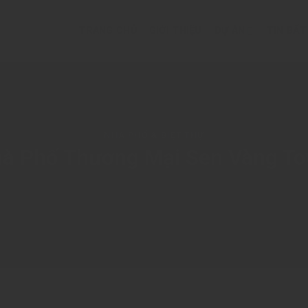
TRANG CHỦ
GIỚI THIỆU
DỰ ÁN
TIN BẤ
NHÀ PHỐ & BIỆT THỰ
à Phố Thương Mại Sen Vàng T