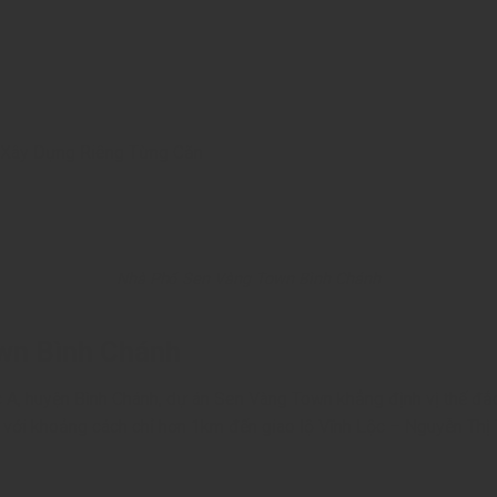
 Xây Dựng Riêng Từng Căn
Nhà Phố Sen Vàng Town Bình Chánh
own Bình Chánh
 A, huyện Bình Chánh, dự án Sen Vàng Town khẳng định vị thế đắ
ới khoảng cách chỉ hơn 1km đến giao lộ Vĩnh Lộc – Nguyễn Thị Tú,