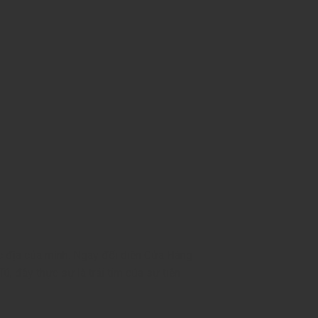
c địa của mình. Ngay đối diện Cửa Hàng
 đây thực sự là trái tim của sự tiện