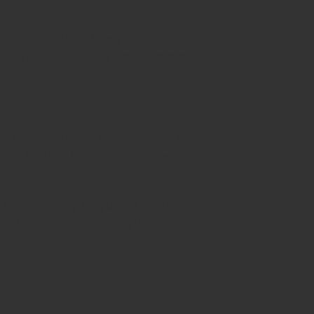
y đều hướng về trục đường thương mại
hiều ngang tối thiểu là 16m, tạo nên một
ệt để phục vụ những khách hàng đặc biệt
 và cho thuê mặt bằng, Sen Vàng Town
t kế và xây dựng đồng bộ, sử dụng khung
iết kế này không chỉ mở rộng tầm nhìn, tạo