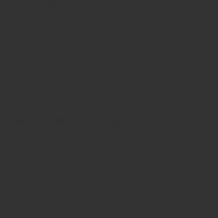
khỏe và an sinh cho cư dân, Sen Vàng Town còn có Phòng Khám 
i.
Nhà Phố Sen Vàng Town Bình Chánh
h này, Sen Vàng Town không chỉ là nơi để sống mà còn là một môi
ố Thương Mại Sen Vàng
iện tích rộng lớn 4.495m², dự án này được phát triển bởi chủ đầu
n nhà phố Sen Vàng Town, khu thương mại trải dài dọc theo con 
 lửng, 2 lầu và 1 áp mái. Mỗi căn nhà được bàn giao với mặt ngoài
Mặt Bằng Nhà Phố Thuơng Mại Sen Vàng Town