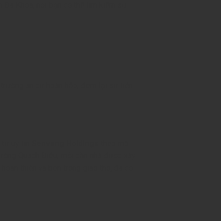
Đa Khoa, nơi bạn có thể tìm kiếm sự
 trường an cư hoàn hảo, đem lại sự tiện
 tư uy tín
Senvang Holdings
theo mô
đường Quách Điêu, mỗi căn nhà được xây
 hoàn thiện và bên trong giao thô, đã có