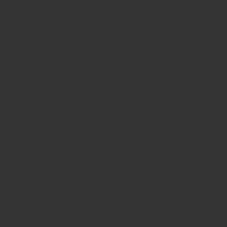
Danh Mục
m
Thông Tin Nhà Phố Thương
Mại Sen Vàng Town
Vị trí dự án Sen Vàng Town
Bình Chánh
Tiện ích Nhà Phố Thương
Mại Sen Vàng Bình Chánh
Mặt Bằng Dự Án Nhà Phố
Thương Mại Sen Vàng
Mẫu Thiết Kế Nhà Phố
Thương Mại Sen Vàng Town
o
Giá Bán & Thanh Toán Nhà
Phố Sen Vàng Town