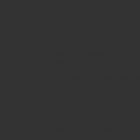
Chăm Sóc Sức Khỏe: Để đảm bảo sức 
chăm sóc y tế chuyên nghiệp và tiện lợ
Với sự kết hợp hoàn hảo giữa các tiện íc
nghi và hạnh phúc cho cư dân.
Mặt Bằng Dự Án Nhà Ph
Khu nhà phố Sen Vàng Town tọa lạc trên d
hình phố thương mại độc đáo. Với 37 că
dựng theo quy chuẩn đồng nhất: 1 trệt, 1
cầu thang sẵn sàng để sử dụng.