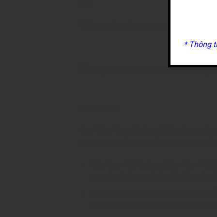
cận.
* Thông t
Ngoại Khu:
Sen Vàng Town không chỉ là một nơi ở mà
môi trường sống lý tưởng cho cư dân. Bạn
Giáo Dục: Với Trường Mầm Non Việt M
con cái của bạn trở nên dễ dàng và tiệ
Mua Sắm: Chợ Vĩnh Lộc A, Chợ Liên Ấ
bạn, từ thực phẩm tươi sống đến hàng