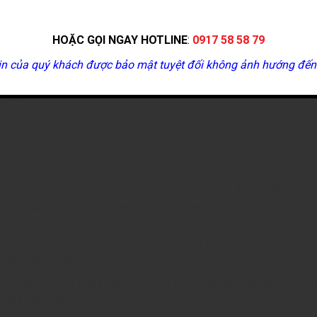
HOẶC GỌI NGAY HOTLINE
:
0917 58 58 79
Công viên tiện ích nhà phố sen vàng town
in của quý khách được bảo mật tuyệt đối không ảnh hướng đến
 còn là một cộng đồng được bảo vệ bởi một hệ thống tiện ích ng
 sẽ cảm nhận được sự thuận tiện và tiện lợi từ việc có sẵn các d
ỹ, Trường Tiểu Học Vĩnh Lộc A và Trường THCS Đồng Đen ngay t
n lợi hơn bao giờ hết.
p, cùng với Cửa Hàng Tiện Ích Bách Hóa Xanh sẽ đáp ứng mọi nh
 hóa tiêu dùng.