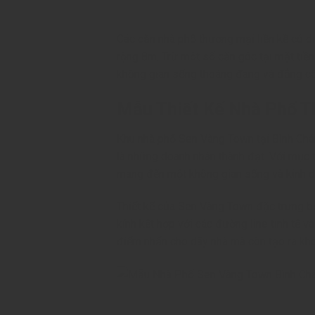
Các căn nhà phố thương mại liền kề có 
rộng 8m. Trừ một số căn góc tại mặt tiền
không gian sống thoáng đãng và đẳng c
Mẫu Thiết Kế Nhà Phố 
Khu nhà phố Sen Vàng Town tại Bình Chán
là những doanh nhân thành đạt. Với mục 
mang đến một không gian sống và kinh d
Thiết kế của Sen Vàng Town đặc trưng bở
kính kết hợp với các đường line tinh tế v
điểm nhấn cho dãy nhà mà còn tạo ra kh