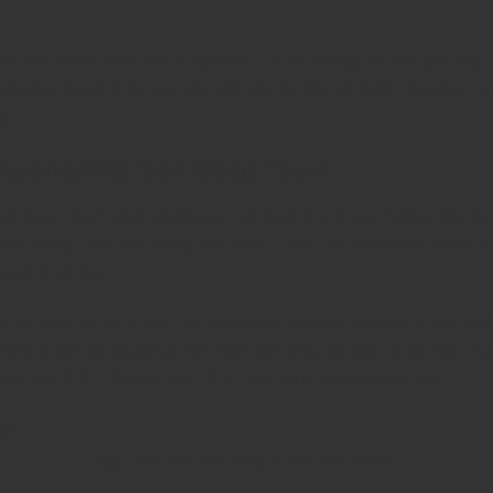
diện tích từ 84,79m² đến 126,61m². Tất cả những căn nhà phố nà
 đường Quách Điêu, các căn nhà còn lại đều có chiều rộng 5m và c
ấp.
Thương Mại Sen Vàng Town
h được chăm chút với phong cách hiện đại, được thiết kế đặc bi
tiêu hướng đến việc không chỉ là nơi ở, mà còn là nơi kinh doanh
oanh hoàn hảo.
i sự hiện đại và đẳng cấp. Mặt ngoài của các căn nhà được thiế
à khung sắt mỹ thuật, tạo nên một diện mạo nổi bật và thu hút. Th
ông gian “Phố Thương Mại” độc đáo trong lòng khu dân cư.
Mẫu Nhà Phố Sen Vàng Town Bình Chánh