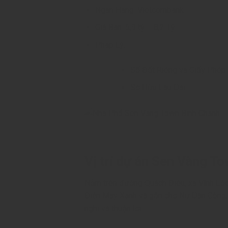
Ngân Hàng: Vietcombank
Giá Bán: 6,9 tỷ – 8,2 Tỷ
Pháp Lý:
Sổ Đất Riêng và Giấy Phép
Sở Hữu Lâu Dài
Vị trí dự án Sen Vàng T
Nằm trên đường Quách Điêu, xã Vĩnh Lộc
Điện Máy Xanh và gần chợ Nữ Dân Công, v
nghi và thuận lợi.