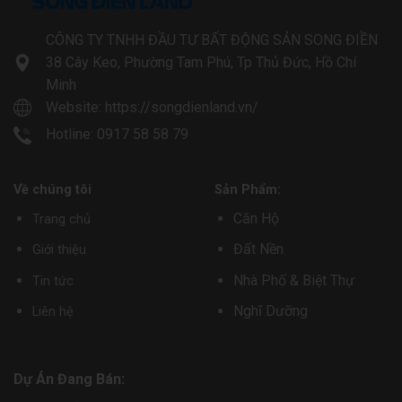
CÔNG TY TNHH ĐẦU TƯ BẤT ĐỘNG SẢN SONG ĐIỀN
38 Cây Keo, Phường Tam Phú, Tp Thủ Đức, Hồ Chí
Minh
Website:
https://songdienland.vn/
Hotline: 0917 58 58 79
Về chúng tôi
Sản Phẩm:
Căn Hộ
Trang chủ
Đất Nền
Giới thiệu
Nhà Phố & Biệt Thự
Tin tức
Nghĩ Dưỡng
Liên hệ
Dự Án Đang Bán: