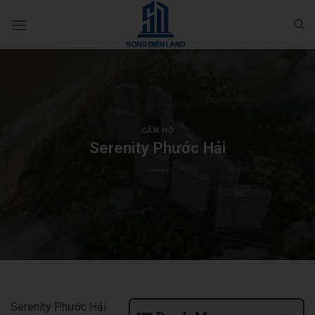
Bỏ
qua
nội
dung
CĂN HỘ
Serenity Phước Hải
Serenity Phước Hải