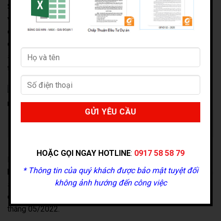
Serenity Phước Hải sở hữu diện tích lên đến 73.842m2 cùng
với tổng mức đầu tư dự kiến gần 3.500 tỷ đồng. Dự án được
định hướng phát triển trở thành một khu phức hợp bao gồm
đa dạng các loại hình sản phẩm:
Căn hộ chung cư
, khách
sạn, shophouse, biệt thự nghỉ dưỡng… Cùng với đó là chuỗi
tiện ích phong phú, đáp ứng mọi nhu cầu của khách hàng.
Serenity Phước Hải được định hướng phát triển trở thành một
khu phức hợp đẳng cấp quốc tế
HOẶC GỌI NGAY HOTLINE
:
0917 58 58 79
Dự kiến, Serenity Phước Hải sẽ bao gồm phần sản phẩm
* Thông tin của quý khách được bảo mật tuyệt đối
biệt thự, khách sạn Hillside diện tích trên 55.569 m2 và phần
không ảnh hướng đến công việc
sản phẩm du lịch ven biển 18.272 m2. Bắt đầu triển khai thi
công vào tháng 03/2022 và sẽ mở bán ra thị trường vào
tháng 05/2022.