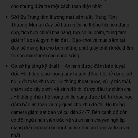
cho những đứa trẻ một cách toàn diện nhất.
Sở hữu Trung tâm thương mại sầm uất: Trung Tâm
Thương Mại tại đây sở hữu nhiều hệ thống tiện ích đẳng
cấp, tích hợp chuỗi nhà hàng, rạp chiếu phim, trung tâm
giải trí, spa & gym hiện đại… Dạo chơi và mua sắm tại
đây sẽ mang lại cho bạn những phút giây phấn khởi, điểm
tô sắc màu thêm cho cuộc sống.
Cơ sở hạ tầng kỹ thuật – An ninh được đảm bảo tuyệt
đối: Hệ thống giao thông quy hoạch đồng bộ, dễ dàng kết
nối đến toàn khu vực. Hệ thống thoát nước, xử lý rác thải,
chăm sóc cây xanh, vệ sinh đô thị được đầu tư chỉnh chu
; Hệ thống điện, hệ thống chiếu sáng được bố trí khoa học,
đảm bảo an toàn và mỹ quan cho khu đô thị. Hệ thống
camera giám sát bảo vệ cư dân 24/7. Bên cạnh đó còn
có đội ngũ nhân viên bảo vệ và an ninh chuyên nghiệp,
mang đến cho cư dân một cuộc sống an toàn và trọn vẹn
nhất.