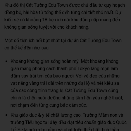
Khu đô thị Cát Tường Edu Town được chủ đầu tư quy hoạch
đồng bộ, hài hòa từ tổng thể đến từng chi tiết nhỏ nhất. Dự
kiến sẽ có khoảng 18 tiện ích nội khu đẳng cấp mang đến
không gian sống tuyệt vời cho khách hàng.
Một số tiện ích nổi bật nhất tại dự án Cát Tường Edu Town
có thể kể đến như sau:
Khoảng không gian sống hoàn mỹ: Một khoảng không
gian mang phong cách thành phố Tokyo lãng mạn làm
đắm say trái tim của bao người. Với vẻ đẹp của những
vạt nắng vàng trải dài trên những đại lộ và nét kiêu sa
của các công trình tráng lệ. Cát Tường Edu Town cũng
chính là chốn nuôi dưỡng những tâm hồn yêu nghệ thuật,
nơi chạm đến từng cung bậc cảm xúc.
Khu giáo dục & y tế chất lượng cao: Trường Mầm non và
trường Tiểu học tại đây đều đạt tiêu chuẩn giáo dục Quốc
Tế. Sẽ là nơi ươm mầm và phát triển thể chất, tinh thần