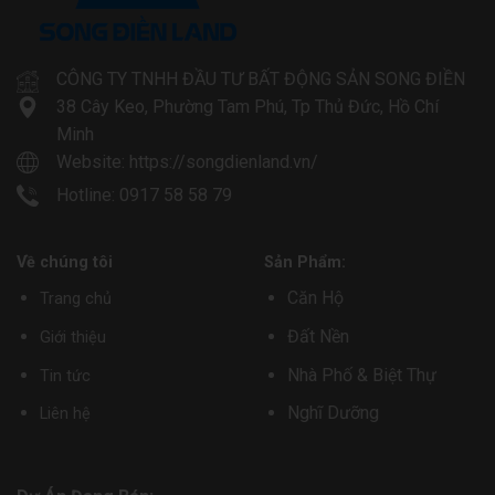
CÔNG TY TNHH ĐẦU TƯ BẤT ĐỘNG SẢN SONG ĐIỀN
38 Cây Keo, Phường Tam Phú, Tp Thủ Đức, Hồ Chí
Minh
Website:
https://songdienland.vn/
Hotline: 0917 58 58 79
Về chúng tôi
Sản Phẩm:
Căn Hộ
Trang chủ
Đất Nền
Giới thiệu
Nhà Phố & Biệt Thự
Tin tức
Nghĩ Dưỡng
Liên hệ