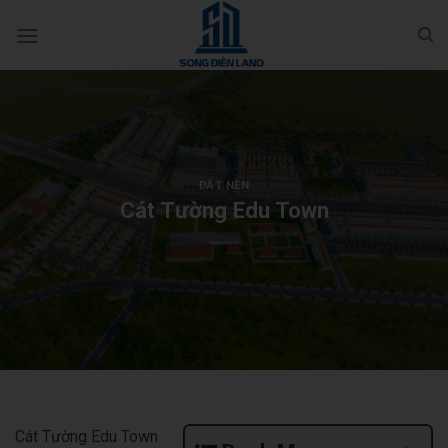
Bỏ
qua
nội
dung
ĐẤT NỀN
Cát Tường Edu Town
Cát Tường Edu Town