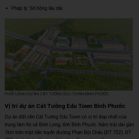
Pháp lý: Sổ hồng lâu dài.
PHỐI CẢNH DỰ ÁN CÁT TƯỜNG EDU TOWN BÌNH PHƯỚC
Vị trí dự án Cát Tường Edu Town Bình Phước
Dự án đất nền Cát Tường Edu Town có vị trí đẹp nhất của
trung tâm thị xã Bình Long, tỉnh Bình Phước. Nằm trải dài gần
1km trên mặt tiền tuyến đường Phan Bội Châu (ĐT 752). ĐT