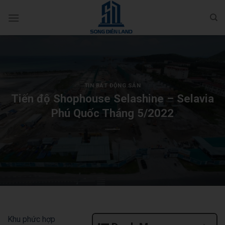
Bỏ
qua
nội
dung
TIN BẤT ĐỘNG SẢN
Tiến độ Shophouse Selashine – Selavia
Phú Quốc Tháng 5/2022
Khu phức hợp