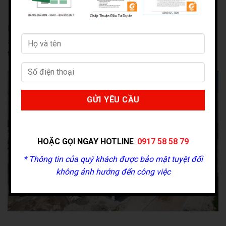
Một số công đoạn như sơn tường, lắp cửa kính cho các căn
shophouse đang được gấp rút hoàn thiện để kịp ra mắt thị
trường vào tháng 5 này.
HOẶC GỌI NGAY HOTLINE
:
0917 58 58 79
* Thông tin của quý khách được bảo mật tuyệt đối
không ảnh hướng đến công việc