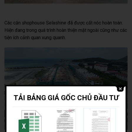
Các căn shophouse Selashine đã được cất nóc hoàn toàn.
Hiện đang trong quá trình hoàn thiện mặt ngoài cũng như các
tiện ích cảnh quan xung quanh.
TẢI BẢNG GIÁ GỐC CHỦ ĐẦU TƯ