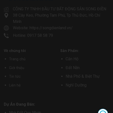
CÔNG TY TNHH ĐẦU TƯ BẤT ĐỘNG SẢN SONG ĐIỀN
38 Cây Keo, Phường Tam Phú, Tp Thủ Đức, Hồ Chí
Minh
Website:
https://songdienland.vn/
Hotline: 0917 58 58 79
Về chúng tôi
Sản Phẩm:
Căn Hộ
Trang chủ
Đất Nền
Giới thiệu
Nhà Phố & Biệt Thự
Tin tức
Nghĩ Dưỡng
Liên hệ
Dự Án Đang Bán:
Nhà Đất Quy Nhơn