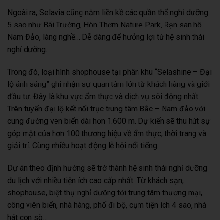
Ngoài ra, Selavia cũng nằm liền kề các quần thể nghỉ dưỡng
5 sao như Bãi Trường, Hòn Thơm Nature Park, Rạn san hô
Nam Đảo, làng nghề… Dễ dàng để hưởng lợi từ hệ sinh thái
nghỉ dưỡng.
Trong đó, loại hình shophouse tại phân khu “Selashine – Đại
lộ ánh sáng” ghi nhận sự quan tâm lớn từ khách hàng và giới
đầu tư. Đây là khu vực ẩm thực và dịch vụ sôi động nhất.
Trên tuyến đại lộ kết nối trục trung tâm Bắc – Nam đảo với
cung đường ven biển dài hơn 1.600 m. Dự kiến sẽ thu hút sự
góp mặt của hơn 100 thương hiệu về ẩm thực, thời trang và
giải trí. Cùng nhiều hoạt động lễ hội nổi tiếng.
Dự án theo định hướng sẽ trở thành hệ sinh thái nghỉ dưỡng
du lịch với nhiều tiện ích cao cấp nhất. Từ khách sạn,
shophouse, biệt thự nghỉ dưỡng tới trung tâm thương mại,
công viên biển, nhà hàng, phố đi bộ, cụm tiện ích 4 sao, nhà
hát con sò…