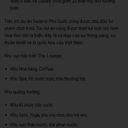
Biển 5 sao và Luxury Villa gồm 20 biệt thự đồi hướng
biển.
Tiện ích dự án Selavia Phú Quốc cũng được chủ đầu tư
chăm chút tỉ mỉ. Tại dự án cũng được thiết kế một mô hình
Hoa Sen lấn ra biển, đây là vẻ đẹp của sự trong sáng, sự
thuần khiết và là quốc hoa của Việt Nam.
Khu vực bãi biển The Lounge:
Khu Nhà hàng, Coffee;
Khu Spa, hồ nước mặn, khu thưởng trà;
Khu quảng trường:
Khu tổ chức tiệc cưới;
Khu Gym, Yoga, khu vui chơi cho trẻ em;
Khu vực thác nước, đài phun nước;